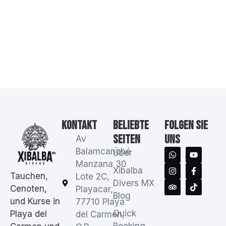
Kontakt
Beliebte
Folgen Sie
Seiten
uns
Av
Balamcanché
Über
Manzana 30
Xibalba
Tauchen,
Lote 2C,
Divers MX
Cenoten,
Playacar,
Blog
und Kurse in
77710 Playa
Quick
Playa del
del Carmen,
Booking