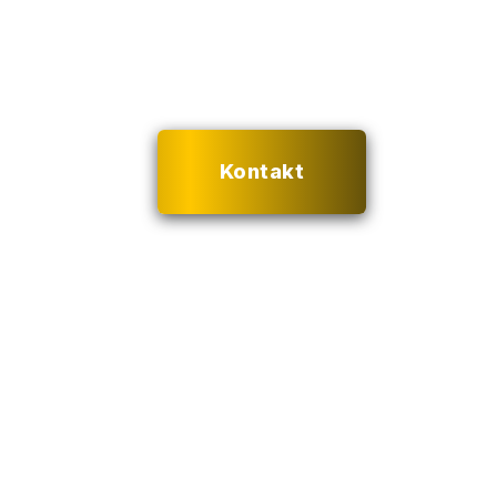
Erfahre mehr über Xibalba Dive
Haitauchgänge und Tauchku
Kontakt