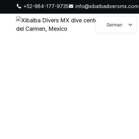
+52-984-177-9735
info@xibalbadiversmx.com
German